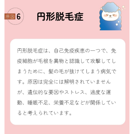
コ
ナ
ン
ビ
テ
ゲ
ン
ー
ツ
シ
へ
ョ
ス
ン
キ
に
ッ
移
プ
動