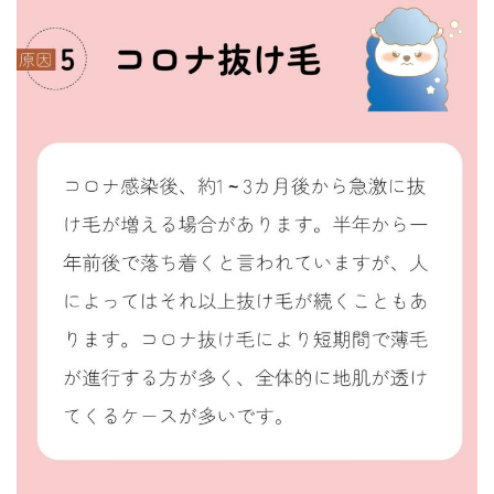
コ
ナ
ン
ビ
テ
ゲ
ン
ー
ツ
シ
へ
ョ
ス
ン
キ
に
ッ
移
プ
動